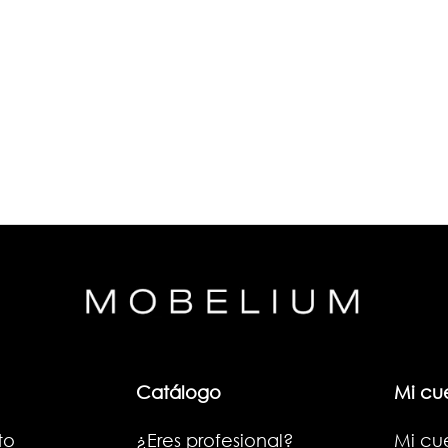
Catálogo
Mi cu
to
¿Eres profesional?
Mi cu