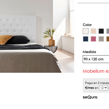
Color
Medida
90 x 120 cm
Mobelium ex
Paga en 3 meses 
€/mes
en