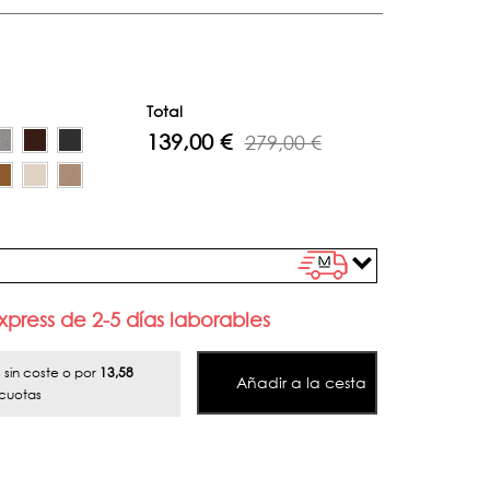
Total
139,00 €
279,00 €
press de 2-5 días laborables
sin coste o por
13,58
Añadir a la cesta
cuotas