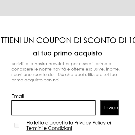
TTIENI UN COUPON DI SCONTO DI 1
al tuo primo acquisto
Iscriviti alla nostra newsletter per essere il primo a
conoscere le nostre novità e offerte esclusive. Inoltre,
ricevi uno sconto del 10% che puoi utilizzare sul tuo
primo acquisto con noi.
Email
Inviare
Ho letto e accetto la
Privacy Policy
ei
Termini e Condizioni