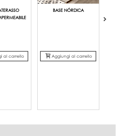
ATERASSO
BASE NÓRDICA
IMPERMEABILE
CUSCINO VI
BIANCO
 al carrello
Aggiungi al carrello
Aggiungi