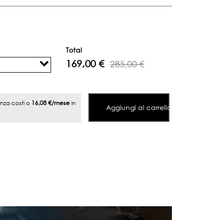
Total
169,00 €
285,00 €
enza costi o
16,08 €/mese
in
Aggiungi al carrello