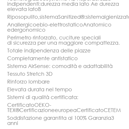
indipendenti:
durezza media lato
A
e
durezza
elevata lato
B
Riposo
pulito,
sistema
Sanitized®:
sistema
igienizzat
Anallergico
e
bio-elettrostatico
Anatomico
ed
ergonomico
Perimetro
rinforzato,
cuciture
speciali
di
sicurezza per una
maggiore
compattezza.
Totale indipendenza delle piazze
Completamente
antistatico
Sistema
AirSense:
comodità
e
adattabilità
Tessuto
Stretch
3D
Rinforzo
lombare
Elevata
durata
nel
tempo
Sistemi
di
qualità
certificata:
Certificato
OEKO-
TEX®
Certificazione
europea
Certificato
CETEM
Soddisfazione
garantita
al
100%
Garanzia
3
anni