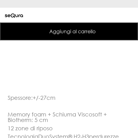
Aggiungi al carrello
Spessore:
+/-27cm
Memory foam + Schiuma Viscosoft +
Biotherm: 5 cm
12 zone di riposo
Tecnologia
DuoSystem®
H2-H3per
durezze