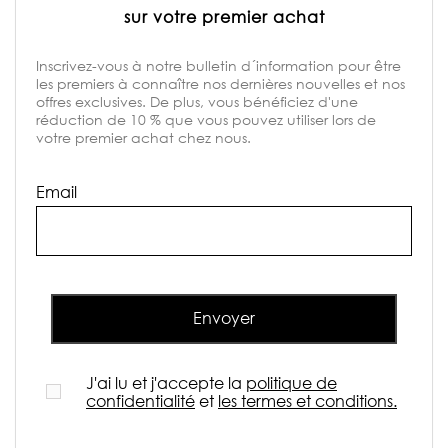
sur votre premier achat
Inscrivez-vous à notre bulletin d´information pour être
les premiers à connaître nos dernières nouvelles et nos
offres exclusives. De plus, vous bénéficiez d'une
réduction de 10 % que vous pouvez utiliser lors de
votre premier achat chez nous.
Email
Envoyer
J'ai lu et j'accepte la
politique de
confidentialité
et
les termes et conditions.