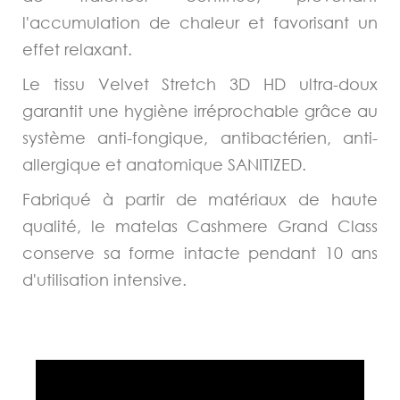
l'accumulation de chaleur et favorisant un
effet relaxant.
Le tissu Velvet Stretch 3D HD ultra-doux
garantit une hygiène irréprochable grâce au
système anti-fongique, antibactérien, anti-
allergique et anatomique SANITIZED.
Fabriqué à partir de matériaux de haute
qualité, le matelas Cashmere Grand Class
conserve sa forme intacte pendant 10 ans
d'utilisation intensive.