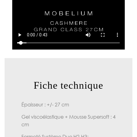
Fiche technique
Épaisseur : +/- 27 cm
Gel viscoélastique + Mousse Supersoft : 4
cm
Fermeté Système Duo H2-H3: