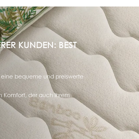
RER KUNDEN: BEST
Y
 eine bequeme und preiswerte
n Komfort, der auch Ihrem