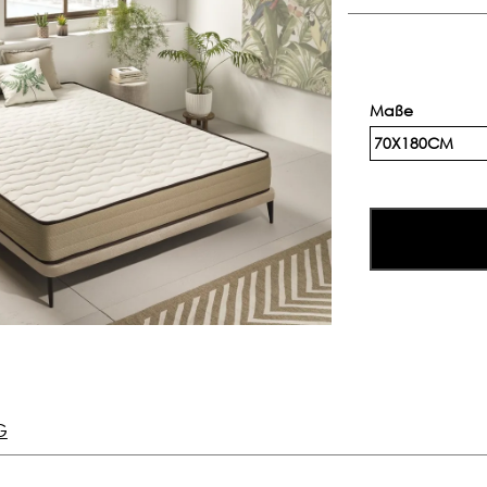
Maße
70X180CM
G