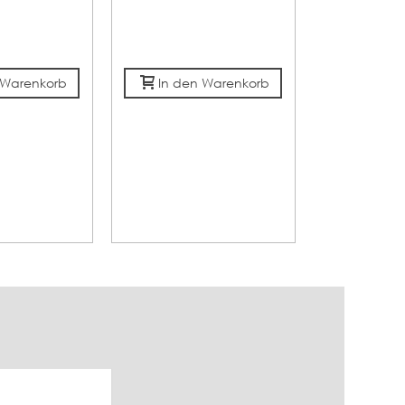
MATRATZEN
MIT GE
BAUM
 Warenkorb
In den Warenkorb
In den