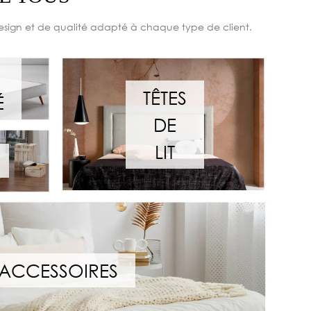
esign et de qualité adapté à chaque type de client.
TÊTES
É
DE
LIT
ACCESSOIRES