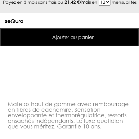
Payez en 3 mois sans frais ou
21,42 €/mois
en
mensualités
Ajouter au panier
Matelas haut de gamme avec rembourrage
en fibres de cachemire. Sensation
enveloppante et thermorégulatrice, ressorts
ensachés indépendants. Le luxe quotidien
que vous méritez. Garantie 10 ans.